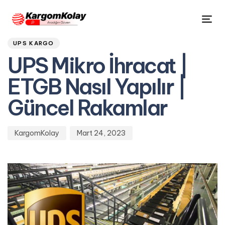
Author
Published
PUBLISHED
Tog
on:
IN:
nav
UPS KARGO
UPS Mikro İhracat |
ETGB Nasıl Yapılır |
Güncel Rakamlar
KargomKolay
Mart 24, 2023