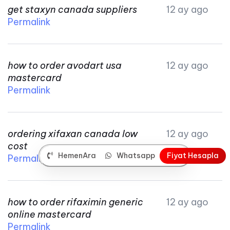
get staxyn canada suppliers
12 ay ago
Permalink
how to order avodart usa
12 ay ago
mastercard
Permalink
ordering xifaxan canada low
12 ay ago
cost
HemenAra
Whatsapp
F
i
y
a
t
H
e
s
a
p
l
a
Permalink
how to order rifaximin generic
12 ay ago
online mastercard
Permalink