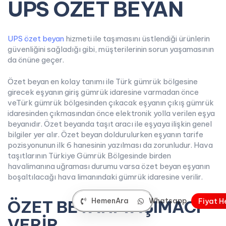
UPS ÖZET BEYAN
UPS özet beyan
hizmeti ile taşımasını üstlendiği ürünlerin
güvenliğini sağladığı gibi, müşterilerinin sorun yaşamasının
da önüne geçer.
Özet beyan en kolay tanımı ile Türk gümrük bölgesine
girecek eşyanın giriş gümrük idaresine varmadan önce
veTürk gümrük bölgesinden çıkacak eşyanın çıkış gümrük
idaresinden çıkmasından önce elektronik yolla verilen eşya
beyanıdır. Özet beyanda taşıt aracı ile eşyaya ilişkin genel
bilgiler yer alır. Özet beyan doldurulurken eşyanın tarife
pozisyonunun ilk 6 hanesinin yazılması da zorunludur. Hava
taşıtlarının Türkiye Gümrük Bölgesinde birden
havalimanına uğraması durumu varsa özet beyan eşyanın
boşaltılacağı hava limanındaki gümrük idaresine verilir.
HemenAra
Whatsapp
F
i
y
a
t
H
ÖZET BEYANI TAŞIMACI
VERİR