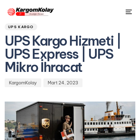
Author
Published
PUBLISHED
Tog
on:
IN:
nav
UPS KARGO
UPS Kargo Hizmeti |
UPS Express | UPS
Mikro İhracat
KargomKolay
Mart 24, 2023