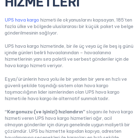
HİZMETLERİ
UPS hava kargo
hizmeti ile okyanuslarını kapsayan, 185’ten
fazla ülke ve bölgede uluslararası bir küçük paket ve belge
gönderilmesinin sağlıyor.
UPS hava kargo hizmetinde, bir ile üç veya üç ile beş iş günü
içinde günleri belirli havaalanından – havaalanına
hizmetlerinin yanı sıra paletli ve serbest gönderiler için de
hava kargo hizmeti veriyor.
Eşya/ürünlerin hava yolu ile bir yerden bir yere en hızlı ve
güvenli şekilde taşındığı sistem olan hava kargo
taşımacılığının lider isimlerinden olan UPS hava kargo
hizmeti ile hava kargo ile alternatif sunmaktadır.
“
Kar
gonuzu (ve işinizi) hızlandırın”
sloganı ile hava kargo
hizmeti veren UPS hava kargo hizmetleri ağır, acil
olmayan gönderiler için dünya genelinde uygun maliyetli bir
çözümdür. UPS bu hizmette kapıdan kapıya, adresten
havalimanına seçenekleri ile kargoları en hızlı şekilde