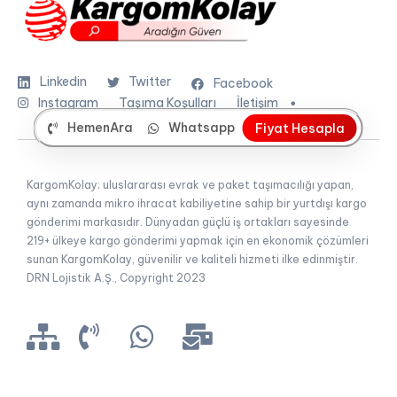
Linkedin
Twitter
Facebook
Instagram
Taşıma Koşulları
İletişim
HemenAra
Whatsapp
F
i
y
a
t
H
e
s
a
p
l
a
KargomKolay; uluslararası evrak ve paket taşımacılığı yapan,
aynı zamanda mikro ihracat kabiliyetine sahip bir yurtdışı kargo
gönderimi markasıdır. Dünyadan güçlü iş ortakları sayesinde
219+ ülkeye kargo gönderimi yapmak için en ekonomik çözümleri
sunan KargomKolay, güvenilir ve kaliteli hizmeti ilke edinmiştir.
DRN Lojistik A.Ş., Copyright 2023