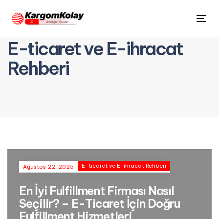
Tog
nav
E-ticaret ve E-ihracat
Rehberi
E-ticaret ve E-ihracat Rehberi
Ağustos 22, 2025
En İyi Fulfillment Firması Nasıl
Seçilir? – E-Ticaret İçin Doğru
Fulfillment Hizmetleri