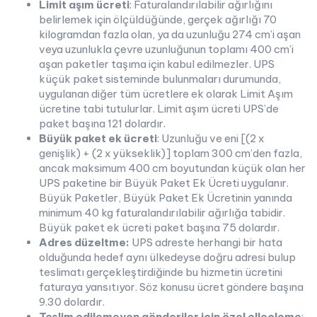
Limit aşım ücreti
: Faturalandırılabilir ağırlığını
belirlemek için ölçüldüğünde, gerçek ağırlığı 70
kilogramdan fazla olan, ya da uzunluğu 274 cm’i aşan
veya uzunlukla çevre uzunluğunun toplamı 400 cm’i
aşan paketler taşıma için kabul edilmezler. UPS
küçük paket sisteminde bulunmaları durumunda,
uygulanan diğer tüm ücretlere ek olarak Limit Aşım
ücretine tabi tutulurlar. Limit aşım ücreti UPS’de
paket başına 121 dolardır.
Büyük paket ek ücreti
: Uzunluğu ve eni [(2 x
genişlik) + (2 x yükseklik)] toplam 300 cm’den fazla,
ancak maksimum 400 cm boyutundan küçük olan her
UPS paketine bir Büyük Paket Ek Ücreti uygulanır.
Büyük Paketler, Büyük Paket Ek Ücretinin yanında
minimum 40 kg faturalandırılabilir ağırlığa tabidir.
Büyük paket ek ücreti paket başına 75 dolardır.
Adres düzeltme:
UPS adreste herhangi bir hata
olduğunda hedef aynı ülkedeyse doğru adresi bulup
teslimatı gerçekleştirdiğinde bu hizmetin ücretini
faturaya yansıtıyor. Söz konusu ücret göndere başına
9.30 dolardır.
Teslim edilemeyen gönderiler için özel elleçleme
: