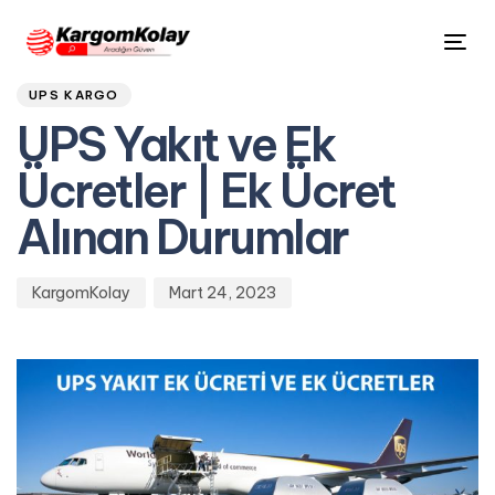
Author
Published
PUBLISHED
Tog
on:
IN:
nav
UPS KARGO
UPS Yakıt ve Ek
Ücretler | Ek Ücret
Alınan Durumlar
KargomKolay
Mart 24, 2023