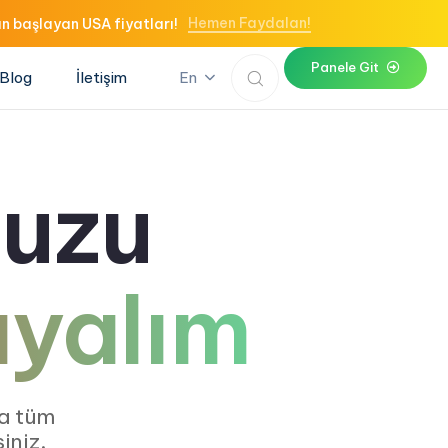
Hemen Faydalan!
n başlayan USA fiyatları!
P
a
n
e
l
e
G
i
t
Blog
İletişim
En
nuzu
ayalım
a tüm
iniz.