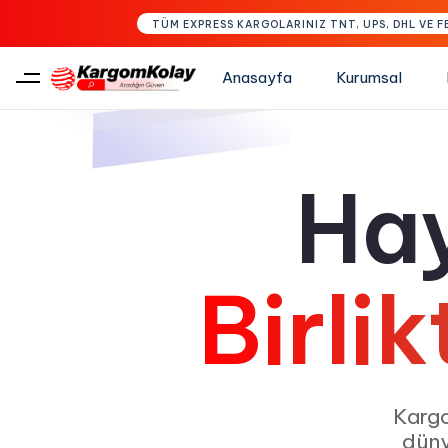
TÜM EXPRESS KARGOLARINIZ TNT, UPS, DHL VE F
Anasayfa
Kurumsal
Type and hit enter
Hay
Birli
Karg
düny