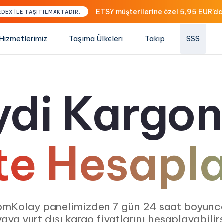
ETSY müşterilerine özel 5,95 EUR’da
EDEX İLE TAŞITILMAKTADIR.
Hizmetlerimiz
Taşıma Ülkeleri
Takip
SSS
di Kargo
kte Hesapl
omKolay panelimizden 7 gün 24 saat boyunc
aya yurt dışı kargo fiyatlarını hesaplayabilirs