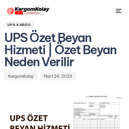
Author
Published
PUBLISHED
Tog
on:
IN:
nav
UPS KARGO
UPS Özet Beyan
Hizmeti | Özet Beyan
Neden Verilir
KargomKolay
Mart 24, 2023