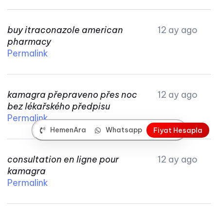
buy itraconazole american
12 ay ago
pharmacy
Permalink
kamagra přepraveno přes noc
12 ay ago
bez lékařského předpisu
Permalink
HemenAra
Whatsapp
F
i
y
a
t
H
e
s
a
p
l
a
consultation en ligne pour
12 ay ago
kamagra
Permalink