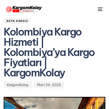
Author
Published
PUBLISHED
Tog
on:
IN:
nav
ASYA KARGO
Kolombiya Kargo
Hizmeti |
Kolombiya’ya Kargo
Fiyatları |
KargomKolay
KargomKolay
Mart 24, 2023