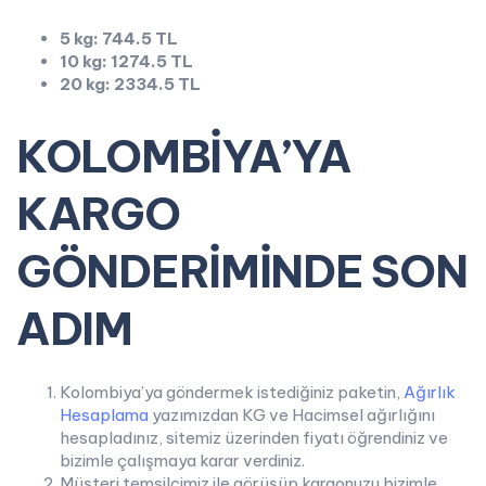
5 kg: 744.5 TL
10 kg: 1274.5 TL
20 kg: 2334.5 TL
KOLOMBİYA’YA
KARGO
GÖNDERİMİNDE SON
ADIM
Kolombiya’ya göndermek istediğiniz paketin,
Ağırlık
Hesaplama
yazımızdan KG ve Hacimsel ağırlığını
hesapladınız, sitemiz üzerinden fiyatı öğrendiniz ve
bizimle çalışmaya karar verdiniz.
Müşteri temsilcimiz ile görüşüp kargonuzu bizimle