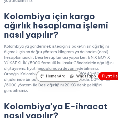
yaptırabilirsiniz.
Kolombiya için kargo
ağırlık hesaplama işlemi
nasıl yapılır?
Kolombiya’ya göndermek istediğiniz paketinizin ağırlığını
ölçmek için en doğru yöntem kilogram ya da hacim (desi)
hesaplamasıdır. Desi hesaplaması yaparken: EN X BOY X
YÜKSEKLİK /5000 formülü kullanılır.Gönderinizin ağırlığını
ölçtüyseniz fiyat hesaplamaya devam edebilirsiniz.
Örneğin: Kolombiya’ya 20 KG ağırlığında 50*40*50
HemenAra
Whatsapp
F
i
y
a
t
H
e
ölçülerinde bir paket göndermek istediğinizde; 50*40*50
/5000 yöntemi ile Desi ağırlığını 20 KG denk geldiğini
görebilirsiniz.
Kolombiya’ya E-ihracat
nasıl yapılır?