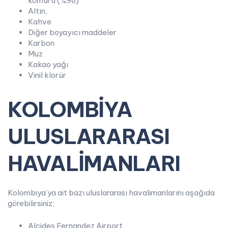
kömürü (%98)
Altın,
Kahve
Diğer boyayıcı maddeler
Karbon
Muz
Kakao yağı
Vinil klorür
KOLOMBİYA
ULUSLARARASI
HAVALİMANLARI
Kolombiya’ya ait bazı uluslararası havalimanlarını aşağıda
görebilirsiniz;
Alcides Fernandez Airport