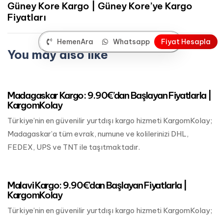
Güney Kore Kargo | Güney Kore’ye Kargo
Fiyatları
HemenAra
Whatsapp
F
i
y
a
t
H
e
s
a
p
l
a
You may also like
Mart 24, 2023
Afrika Kargo
Madagaskar Kargo: 9.90€’dan Başlayan Fiyatlarla |
KargomKolay
Türkiye’nin en güvenilir yurtdışı kargo hizmeti KargomKolay;
Madagaskar’a tüm evrak, numune ve kolilerinizi DHL,
FEDEX, UPS ve TNT ile taşıtmaktadır.
Mart 24, 2023
Afrika Kargo
Malavi Kargo: 9.90€’dan Başlayan Fiyatlarla |
KargomKolay
Türkiye’nin en güvenilir yurtdışı kargo hizmeti KargomKolay;