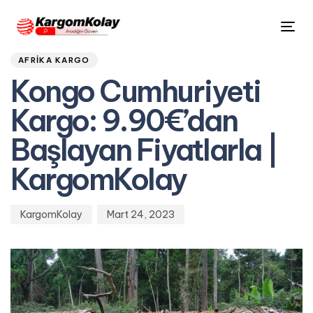
Author
Published
PUBLISHED
Tog
on:
IN:
nav
AFRIKA KARGO
Kongo Cumhuriyeti
Kargo: 9.90€’dan
Başlayan Fiyatlarla |
KargomKolay
KargomKolay
Mart 24, 2023