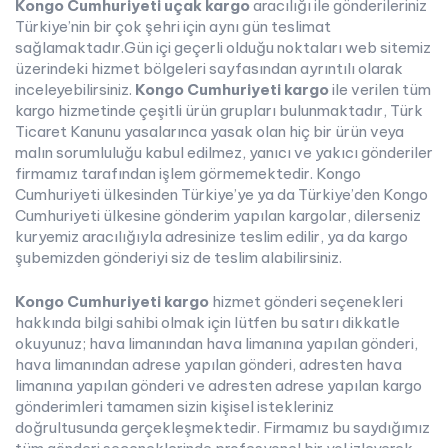
Kongo Cumhuriyeti uçak kargo
aracılığı ile gönderileriniz
Türkiye’nin bir çok şehri için aynı gün teslimat
sağlamaktadır.Gün içi geçerli olduğu noktaları web sitemiz
üzerindeki hizmet bölgeleri sayfasından ayrıntılı olarak
inceleyebilirsiniz.
Kongo Cumhuriyeti kargo
ile verilen tüm
kargo hizmetinde çeşitli ürün grupları bulunmaktadır, Türk
Ticaret Kanunu yasalarınca yasak olan hiç bir ürün veya
malın sorumluluğu kabul edilmez, yanıcı ve yakıcı gönderiler
firmamız tarafından işlem görmemektedir. Kongo
Cumhuriyeti ülkesinden Türkiye’ye ya da Türkiye’den Kongo
Cumhuriyeti ülkesine gönderim yapılan kargolar, dilerseniz
kuryemiz aracılığıyla adresinize teslim edilir, ya da kargo
şubemizden gönderiyi siz de teslim alabilirsiniz.
Kongo Cumhuriyeti kargo
hizmet gönderi seçenekleri
hakkında bilgi sahibi olmak için lütfen bu satırı dikkatle
okuyunuz; hava limanından hava limanına yapılan gönderi,
hava limanından adrese yapılan gönderi, adresten hava
limanına yapılan gönderi ve adresten adrese yapılan kargo
gönderimleri tamamen sizin kişisel istekleriniz
doğrultusunda gerçekleşmektedir. Firmamız bu saydığımız