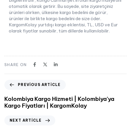
bilgilerini alır, Kongo Cumhuriyet’in olan kargo maliyetini
otomatik olarak getirir. Bu sayede, site ziyaretçiniz
ürünleri alırken, ülkesine kargo bedelini de görür,
ürünler ile birlikte kargo bedelini de size öder.
KargomKolay yurtdışı kargo eklentisi, TL, USD ve Eur
olarak fiyatlar sunabilir, tüm dillerde kullanılabilir.
SHARE ON
PREVIOUS ARTICLE
Kolombiya Kargo Hizmeti | Kolombiya’ya
Kargo Fiyatları | KargomKolay
NEXT ARTICLE