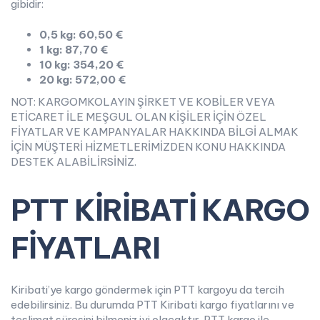
gibidir:
0,5 kg: 60,50 €
1 kg: 87,70 €
10 kg: 354,20 €
20 kg: 572,00 €
NOT: KARGOMKOLAYIN ŞİRKET VE KOBİLER VEYA
ETİCARET İLE MEŞGUL OLAN KİŞİLER İÇİN ÖZEL
FİYATLAR VE KAMPANYALAR HAKKINDA BİLGİ ALMAK
İÇİN MÜŞTERİ HİZMETLERİMİZDEN KONU HAKKINDA
DESTEK ALABİLİRSİNİZ.
PTT KİRİBATİ KARGO
FİYATLARI
Kiribati’ye kargo göndermek için PTT kargoyu da tercih
edebilirsiniz. Bu durumda PTT Kiribati kargo fiyatlarını ve
teslimat süresini bilmeniz iyi olacaktır. PTT kargo ile