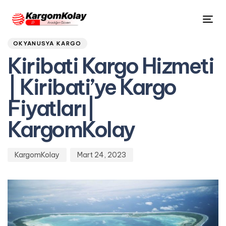
Author
Published
PUBLISHED
Tog
on:
IN:
nav
OKYANUSYA KARGO
Kiribati Kargo Hizmeti
| Kiribati’ye Kargo
Fiyatları|
KargomKolay
KargomKolay
Mart 24, 2023