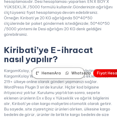
hesaplamasıdır. Desi hesaplaması yaparken: EN X BOY X
YÜKSEKLİK /5000 formülü kullanılır.Gönderinizin ağırlığını
ölçtüyseniz fiyat hesaplamaya devam edebilirsiniz.
Örneğin: Kiribati’ye 20 KG ağırlığında 50*40*50
ölçülerinde bir paket göndermek istediğinizde; 50*40*50
/5000 yöntemi ile Desi ağırlığını 20 KG denk geldiğini
görebilirsiniz.
Kiribati’ye E-ihracat
nasıl yapılır?
KargomKolay, wordpress kullanıcıları için geliştirdiği
HemenAra
Whatsapp
F
i
y
a
t
H
e
s
KargomKolay WooCommerce Yurtdışı Kargo eklentisi ile,
219+ ülkeye online olarak gönderi yapmanızı sağlar.
WordPress Plugin 3 sn’de kurulur. Hiçbir kod bilgisine
ihtiyacınız yoktur. Kurulumu yaptıktan sonra, sepete
eklenen ürünlerin En x Boy x Yükseklik ve ağırlık bilgilerini
alır, Kiribati’ye olan kargo maliyetini otomatik olarak getirir.
Bu sayede, site ziyaretçiniz ürünleri alırken, ülkesine kargo
bedelini de görür, ürünler ile birlikte kargo bedelini de size