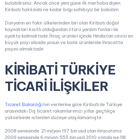
bulabilirsiniz. Ancak önce yeni güne ilk merhaba diyen
Kiribati hakkında ne kadar bılgı sahibıyiz bir bakalım.
Dünyanın en fakir ülkelerinden biri olan Kiribati doğal
kaynakları kısıtlı olduğundan ötürü yardım fonları ile
ayakta kalmaktadır.İhraç ürünleri içinde Hindistan cevizi en
büyük payı alsada yosun ve balık ürünleride ihracatta
payını almaktadır.
KİRİBATİ TÜRKİYE
TİCARİ İLİŞKİLER
Ticaret Bakanlığı
’nın verilerine göre Kiribati ile Türkiye
arasındakı Dış ticaret rakamlarımızı yıllar geçtikçe
yükselsede ıstenilen düzeye ulaşılamamıştır.
2008 senesinde 21 milyon 197 bın usd olan ihracatımız
2009 senesinde 6 milyon 555 bin usd 2010 yılında ise 98