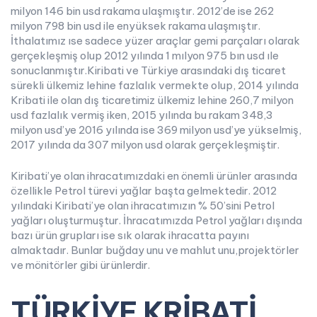
milyon 146 bin usd rakama ulaşmıştır. 2012’de ise 262
milyon 798 bin usd ile enyüksek rakama ulaşmıştır.
İthalatımız ıse sadece yüzer araçlar gemi parçaları olarak
gerçekleşmiş olup 2012 yılında 1 mılyon 975 bın usd ıle
sonuclanmıştır.Kiribati ve Türkiye arasındaki dış ticaret
sürekli ülkemiz lehine fazlalık vermekte olup, 2014 yılında
Kribati ile olan dış ticaretimiz ülkemiz lehine 260,7 milyon
usd fazlalık vermiş iken, 2015 yılında bu rakam 348,3
milyon usd’ye 2016 yılında ise 369 milyon usd’ye yükselmiş,
2017 yılında da 307 milyon usd olarak gerçekleşmiştir.
Kiribati’ye olan ihracatımızdaki en önemli ürünler arasında
özellikle Petrol türevi yağlar başta gelmektedir. 2012
yılındaki Kiribati’ye olan ihracatımızın % 50’sini Petrol
yağları oluşturmuştur. İhracatımızda Petrol yağları dışında
bazı ürün grupları ise sık olarak ihracatta payını
almaktadır. Bunlar buğday unu ve mahlut unu,projektörler
ve mönitörler gibi ürünlerdir.
TÜRKİYE KRİBATİ