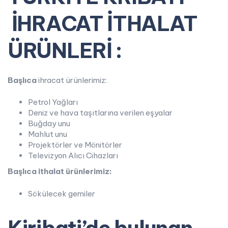
İHRACAT İTHALAT
ÜRÜNLERİ :
Başlıca
ihracat ürünlerimiz:
Petrol Yağları
Deniz ve hava taşıtlarına verilen eşyalar
Buğday unu
Mahlut unu
Projektörler ve Mönitörler
Televizyon Alıcı Cihazları
Başlıca ithalat ürünlerimiz:
Sökülecek gemiler
Kiribati’de bulunan