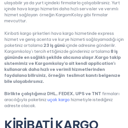
ulaşabilir ya da yurt içindeki firmalarla çalışabilirsiniz. Yurt
içinde hava kargo hizmetini daha hızlı servısler ve verımlı
hizmet sağlayan örneğin KargomKolay gibi firmalar
mevcuttur.
Kiribati kargo şirketleri hava kargo hizmetinde express
hizmet ve geniş acenta ve kurye hizmeti sağlayamadığı için
paketiniz ortalama
23 iş günü
içinde adresine gönderilir.
Kargomkolay’ı tercih ettiğinizde gönderiniz ortalama
8 iş
gününde
en sağlıklı şekilde alıcısına ulaşır.Kargo takip
sistemimiz ve Kargomkolay’a ait kendi application’ı
kullanarak daha hızlı ve verimli hizmetlerinden
faydalana bilirsiniz, örneğin teslimat kanıtı belgenıze
bile ulaşabılırsınız.
Birlikte çalıştığımız DHL, FEDEX, UPS ve TNT
firmaları
aracılığıyla paketiniz
uçak kargo
hizmetiyle istediğiniz
adreste olacak.
KİRİBATİ KARGO