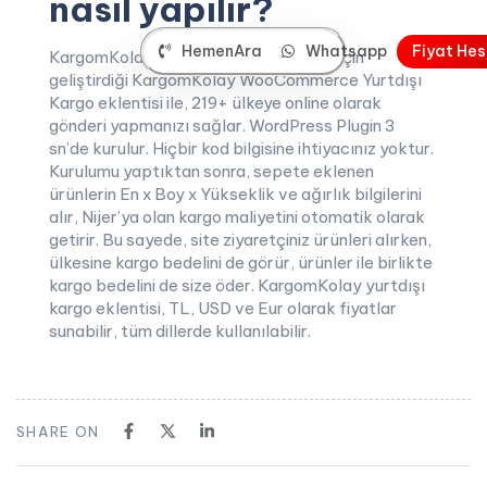
nasıl yapılır?
HemenAra
Whatsapp
F
i
y
a
t
H
e
s
KargomKolay, wordpress kullanıcıları için
geliştirdiği KargomKolay WooCommerce Yurtdışı
Kargo eklentisi ile, 219+ ülkeye online olarak
gönderi yapmanızı sağlar. WordPress Plugin 3
sn’de kurulur. Hiçbir kod bilgisine ihtiyacınız yoktur.
Kurulumu yaptıktan sonra, sepete eklenen
ürünlerin En x Boy x Yükseklik ve ağırlık bilgilerini
alır, Nijer’ya olan kargo maliyetini otomatik olarak
getirir. Bu sayede, site ziyaretçiniz ürünleri alırken,
ülkesine kargo bedelini de görür, ürünler ile birlikte
kargo bedelini de size öder. KargomKolay yurtdışı
kargo eklentisi, TL, USD ve Eur olarak fiyatlar
sunabilir, tüm dillerde kullanılabilir.
SHARE ON