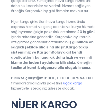
çalışabilirsiniz. Yurt içinde hava kargo hizmetini
daha hızlı servisler ve verimli hizmet sağlayan
örneğin KargomKolay gibi firmalar mevcuttur.
Nijer kargo şirketleri hava kargo hizmetinde
express hizmet ve geniş acenta ve kurye hizmeti
sağlayamadığı için paketiniz ortalama
20 iş günü
içinde adresine gönderilir. KargomKolay’ı tercih
ettiğinizde gönderiniz ortalama
5 iş gününde
en
sağlıklı şekilde alıcısına ulaşır.Kargo takip
sistemimiz ve KargomKolay’a ait kendi
application’ı kullanarak daha hızlı ve verimli
hizmetlerinden faydalana bilirsiniz, örneğin
teslimat kanıtı belgenıze bile ulaşabılırsınız.
Birlikte çalıştığımız DHL, FEDEX, UPS ve TNT
firmaları aracılığıyla paketiniz
uçak kargo
hizmetiyle istediğiniz adreste olacak.
NİJER KARGO