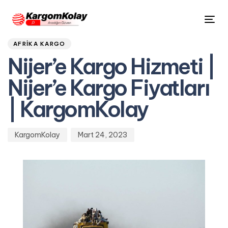
Author
Published
PUBLISHED
Tog
on:
IN:
nav
AFRIKA KARGO
Nijer’e Kargo Hizmeti |
Nijer’e Kargo Fiyatları
| KargomKolay
KargomKolay
Mart 24, 2023