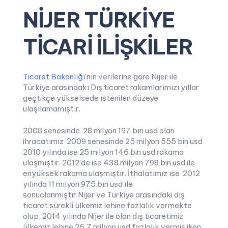
NİJER TÜRKİYE
TİCARİ İLİŞKİLER
Ticaret Bakanlığı
’nın verilerine göre Nijer ile
Türkiye arasındakı Dış ticaret rakamlarımızı yıllar
geçtikçe yükselsede ıstenilen düzeye
ulaşılamamıştır.
2008 senesinde 28 milyon 197 bın usd olan
ihracatımız 2009 senesinde 25 milyon 555 bin usd
2010 yılında ise 25 milyon 146 bin usd rakama
ulaşmıştır. 2012’de ise 438 milyon 798 bin usd ile
enyüksek rakama ulaşmıştır. İthalatımız ıse 2012
yılında 11 mılyon 975 bın usd ıle
sonuclanmıştır.Nijer ve Türkiye arasındaki dış
ticaret sürekli ülkemiz lehine fazlalık vermekte
olup, 2014 yılında Nijer ile olan dış ticaretimiz
ülkemiz lehine 26,7 milyon usd fazlalık vermiş iken,