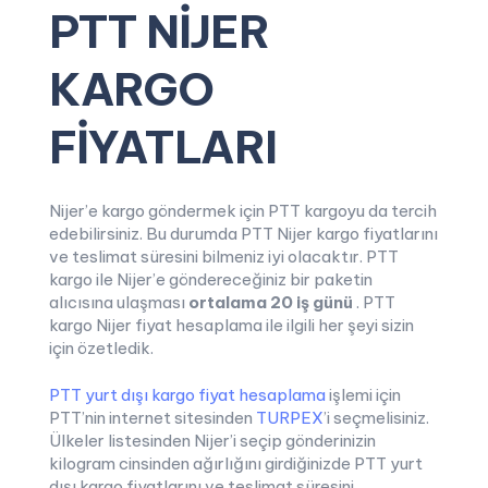
PTT NİJER
KARGO
FİYATLARI
Nijer’e kargo göndermek için PTT kargoyu da tercih
edebilirsiniz. Bu durumda PTT Nijer kargo fiyatlarını
ve teslimat süresini bilmeniz iyi olacaktır. PTT
kargo ile Nijer’e göndereceğiniz bir paketin
alıcısına ulaşması
ortalama 20 iş günü
. PTT
kargo Nijer fiyat hesaplama ile ilgili her şeyi sizin
için özetledik.
PTT yurt dışı kargo fiyat hesaplama
işlemi için
PTT’nin internet sitesinden
TURPEX
’i seçmelisiniz.
Ülkeler listesinden Nijer’i seçip gönderinizin
kilogram cinsinden ağırlığını girdiğinizde PTT yurt
dışı kargo fiyatlarını ve teslimat süresini