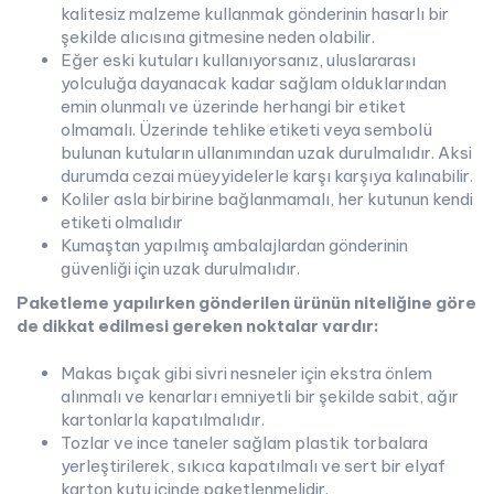
kalitesiz malzeme kullanmak gönderinin hasarlı bir
şekilde alıcısına gitmesine neden olabilir.
Eğer eski kutuları kullanıyorsanız, uluslararası
yolculuğa dayanacak kadar sağlam olduklarından
emin olunmalı ve üzerinde herhangi bir etiket
olmamalı. Üzerinde tehlike etiketi veya sembolü
bulunan kutuların ullanımından uzak durulmalıdır. Aksi
durumda cezai müeyyidelerle karşı karşıya kalınabilir.
Koliler asla birbirine bağlanmamalı, her kutunun kendi
etiketi olmalıdır
Kumaştan yapılmış ambalajlardan gönderinin
güvenliği için uzak durulmalıdır.
Paketleme yapılırken gönderilen ürünün niteliğine göre
de dikkat edilmesi gereken noktalar vardır:
Makas bıçak gibi sivri nesneler için ekstra önlem
alınmalı ve kenarları emniyetli bir şekilde sabit, ağır
kartonlarla kapatılmalıdır.
Tozlar ve ince taneler sağlam plastik torbalara
yerleştirilerek, sıkıca kapatılmalı ve sert bir elyaf
karton kutu içinde paketlenmelidir.