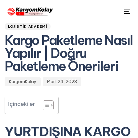
Author
Published
PUBLISHED
Tog
on:
IN:
nav
LOJISTIK AKADEMI
Kargo Paketleme Nasıl
Yapılır | Doğru
Paketleme Önerileri
KargomKolay
Mart 24, 2023
İçindekiler
YURTDIŞINA KARGO