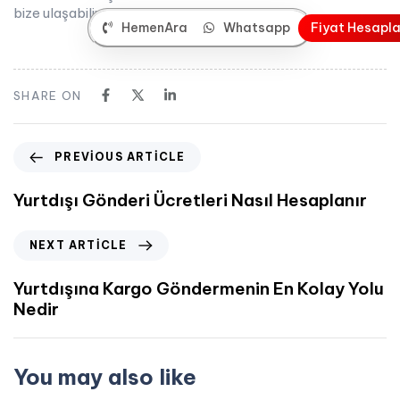
bize ulaşabilirsiniz.
HemenAra
Whatsapp
F
i
y
a
t
H
e
s
a
p
l
SHARE ON
PREVIOUS ARTICLE
Yurtdışı Gönderi Ücretleri Nasıl Hesaplanır
NEXT ARTICLE
Yurtdışına Kargo Göndermenin En Kolay Yolu
Nedir
You may also like