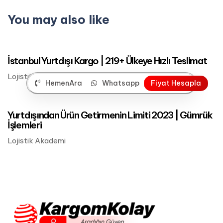
You may also like
Mart 24, 2023
Lojistik Akademi
İstanbul Yurtdışı Kargo | 219+ Ülkeye Hızlı Teslimat
Lojistik Akademi
HemenAra
Whatsapp
F
i
y
a
t
H
e
s
a
p
l
a
Mart 24, 2023
Lojistik Akademi
Yurtdışından Ürün Getirmenin Limiti 2023 | Gümrük
İşlemleri
Lojistik Akademi