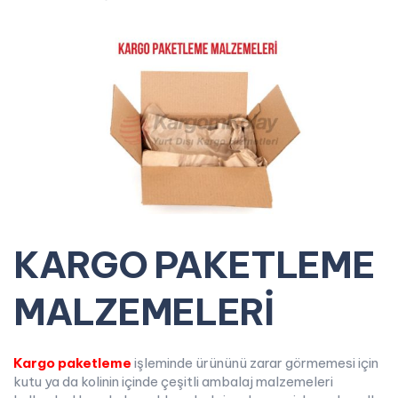
KARGO PAKETLEME
MALZEMELERİ
Kargo
paketleme
işleminde ürününü zarar görmemesi için
kutu ya da kolinin içinde çeşitli ambalaj malzemeleri