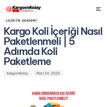
Author
Published
PUBLISHED
Tog
on:
IN:
nav
LOJISTIK AKADEMI
Kargo Koli İçeriği Nasıl
Paketlenmeli | 5
Adımda Koli
Paketleme
KargomKolay
Mart 24, 2023