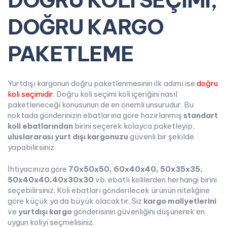
DOĞRU KOLİ SEÇİMİ,
DOĞRU KARGO
PAKETLEME
Yurtdışı kargonun doğru paketlenmesinin ilk adımı ise
doğru
koli
seçimidir
. Doğru koli seçimi koli içeriğini nasıl
paketleneceği konusunun de en önemli unsurudur. Bu
noktada gönderinizin ebatlarına göre hazırlanmış
standart
koli ebatlarından
birini seçerek kolayca paketleyip,
uluslararası yurt dışı kargonuzu
güvenli bir şekilde
yapabilirsiniz.
İhtiyacınıza göre
70x50x50, 60x40x40, 50x35x35,
50x40x40,40x30x30
vb. ebatlı kolilerden herhangi birini
seçebilirsiniz. Koli ebatları gönderilecek ürünün niteliğine
göre küçük ya da büyük olacaktır. Siz
kargo maliyetlerini
ve
yurtdışı kargo
gönderisinin güvenliğini düşünerek en
uygun koliyi seçmelisiniz.