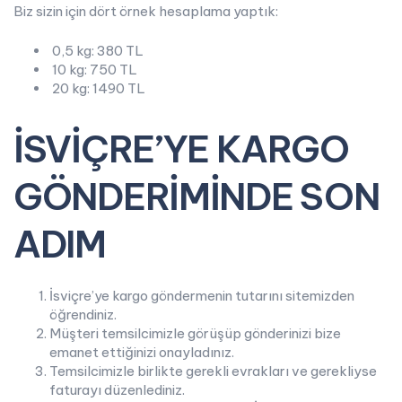
Biz sizin için dört örnek hesaplama yaptık:
0,5 kg: 380 TL
10 kg: 750 TL
20 kg: 1490 TL
İSVİÇRE’YE KARGO
GÖNDERİMİNDE SON
ADIM
İsviçre’ye kargo göndermenin tutarını sitemizden
öğrendiniz.
Müşteri temsilcimizle görüşüp gönderinizi bize
emanet ettiğinizi onayladınız.
Temsilcimizle birlikte gerekli evrakları ve gerekliyse
faturayı düzenlediniz.