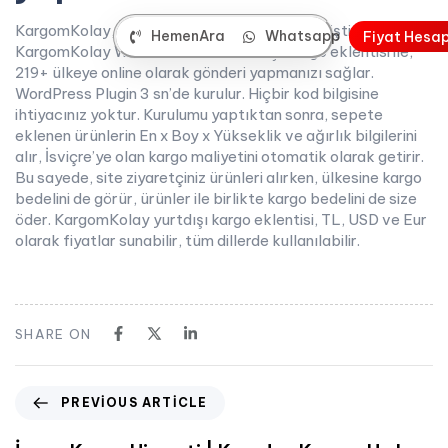
KargomKolay, wordpress kullanıcıları için geliştirdiği
HemenAra
Whatsapp
F
i
y
a
t
H
e
s
a
KargomKolay WooCommerce Yurtdışı Kargo eklentisi ile,
219+ ülkeye online olarak gönderi yapmanızı sağlar.
WordPress Plugin 3 sn’de kurulur. Hiçbir kod bilgisine
ihtiyacınız yoktur. Kurulumu yaptıktan sonra, sepete
eklenen ürünlerin En x Boy x Yükseklik ve ağırlık bilgilerini
alır, İsviçre’ye olan kargo maliyetini otomatik olarak getirir.
Bu sayede, site ziyaretçiniz ürünleri alırken, ülkesine kargo
bedelini de görür, ürünler ile birlikte kargo bedelini de size
öder. KargomKolay yurtdışı kargo eklentisi, TL, USD ve Eur
olarak fiyatlar sunabilir, tüm dillerde kullanılabilir.
SHARE ON
PREVIOUS ARTICLE