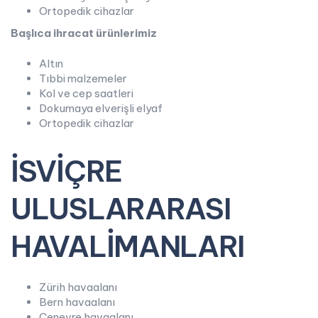
Ortopedik cihazlar
Başlıca ihracat ürünlerimiz
Altın
Tıbbi malzemeler
Kol ve cep saatleri
Dokumaya elverişli elyaf
Ortopedik cihazlar
İSVİÇRE
ULUSLARARASI
HAVALİMANLARI
Zürih havaalanı
Bern havaalanı
Cenevre havaalanı