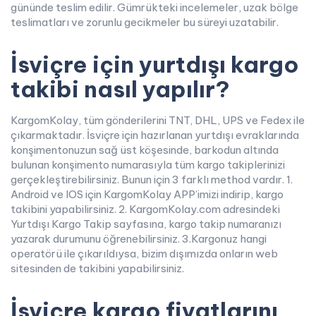
gününde teslim edilir. Gümrükteki incelemeler, uzak bölge
teslimatları ve zorunlu gecikmeler bu süreyi uzatabilir.
İsviçre için yurtdışı kargo
takibi nasıl yapılır?
KargomKolay, tüm gönderilerini TNT, DHL, UPS ve Fedex ile
çıkarmaktadır. İsviçre için hazırlanan yurtdışı evraklarında
konşimentonuzun sağ üst köşesinde, barkodun altında
bulunan konşimento numarasıyla tüm kargo takiplerinizi
gerçekleştirebilirsiniz. Bunun için 3 farklı method vardır. 1.
Android ve IOS için KargomKolay APP’imizi indirip, kargo
takibini yapabilirsiniz. 2. KargomKolay.com adresindeki
Yurtdışı Kargo Takip sayfasına, kargo takip numaranızı
yazarak durumunu öğrenebilirsiniz. 3.Kargonuz hangi
operatörü ile çıkarıldıysa, bizim dışımızda onların web
sitesinden de takibini yapabilirsiniz.
İsviçre kargo fiyatlarını