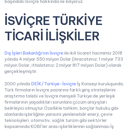
başındaki İsviçre hakkında ne biliyoruz.
İSVİÇRE TÜRKİYE
TİCARİ İLİŞKİLER
Dış İşleri Bakanlığı’nın İsviçre
ile ikili ticaret hacmimiz 2018
yılında 4 milyar 550 milyon Dolar (ihracatımız: 1 milyar 733
milyon Dolar, ithalatımız: 2 milyar 817 milyon Dolar) olarak
gerçekleşmiştir.
2000 yılında
DEİK/Türkiye-İsviçre
İş Konseyi kuruluşunda,
Türk firmaların İsviçre pazarına farklı giriş stratejilerini
araştırma talebi ve İsviçre menşeili Türkiye de yerleşik
firmalarının yaşadıkları sorunlara çözüm arayışları
belirleyici olmuştur.Özellikle tahkim, borçlar hukuku gibi
alanlarda işbirliğinin yanısıra yenilenebilir enerji, çevre
teknolojileri, otomotiv, sağlık turizm gibi sektörler
kapsamında KOBİ’ler arası işbirliklerinin sağlanması İş