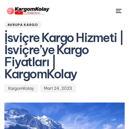
Author
Published
PUBLISHED
Tog
on:
IN:
nav
AVRUPA KARGO
İsviçre Kargo Hizmeti |
İsviçre’ye Kargo
Fiyatları |
KargomKolay
KargomKolay
Mart 24, 2023