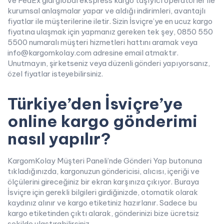
ve FedEx gidi global ekspress kargo taşıyıcı operatörler ile
kurumsal anlaşmalar yapar ve aldığı indirimleri, avantajlı
fiyatlar ile müşterilerine iletir. Sizin İsviçre’ye en ucuz kargo
fiyatına ulaşmak için yapmanız gereken tek şey, 0850 550
5500 numaralı müşteri hizmetleri hattını aramak veya
info@kargomkolay.com adresine email atmaktır.
Unutmayın, şirketseniz veya düzenli gönderi yapıyorsanız,
özel fiyatlar isteyebilirsiniz.
Türkiye’den İsviçre’ye
online kargo gönderimi
nasıl yapılır?
KargomKolay Müşteri Paneli’nde Gönderi Yap butonuna
tıkladığınızda, kargonuzun göndericisi, alıcısı, içeriği ve
ölçülerini gireceğiniz bir ekran karşınıza çıkıyor. Buraya
İsviçre için gerekli bilgileri girdiğinizde, otomatik olarak
kaydınız alınır ve kargo etiketiniz hazırlanır. Sadece bu
kargo etiketinden çıktı alarak, gönderinizi bize ücretsiz
şekilde ulaştırabilirsiniz.