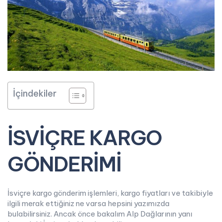
İçindekiler
İSVİÇRE KARGO
GÖNDERİMİ
İsviçre kargo gönderim işlemleri, kargo fiyatları ve takibiyle
ilgili merak ettiğiniz ne varsa hepsini yazımızda
bulabilirsiniz. Ancak önce bakalım Alp Dağlarının yanı