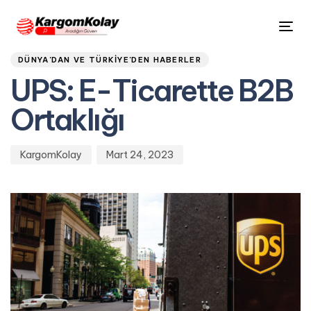
Author
Published
PUBLISHED
Tog
on:
IN:
nav
DÜNYA'DAN VE TÜRKIYE'DEN HABERLER
UPS: E-Ticarette B2B
Ortaklığı
KargomKolay
Mart 24, 2023