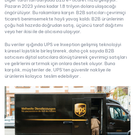
Pazarın 2023 yılına kadar 1.8 trilyon dolara ulaşacağı
öngörülüyor. Bu rakamlara karşın B2B satıcıları çevrimiçi
ticareti benimsemekte hayli yavaş kaldı. B2B ürünlerinin
çoğu hali hazırda doğrudan satış, üçüncü taraf dağıtımı
veya her ikisi ile de alıcısına ulaşıyor.
Bu veriler ışığında UPS ve Inxeption gelişmiş teknolojiyi
küresel lojistikle birleştirerek, daha çok sayıda B2B
satıcısını dijital satıcılara dönüştürerek çevrimiçi satışları
ve gelirlerini artırmak için onlara destek oluyor. Buna
karşılık, müşteriler de, UPS’ten güvenilir nakliye ile
ürünlerini kolayca teslim edebiliyor .