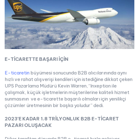
E-TİCARETTE BAŞARI İÇİN
E-ticaretin
büyümesi sonucunda B2B alıcılarınında aynı
hızlı ve rahat alışverişi kendileri için istediğine dikkat çeken
UPS Pazarlama Müdürü Kevin Warren, “Inxeption ile
çalışmak, küçük işletmelerin müşterilerine kaliteli hizmet
sunmasının ve e-ticarette başarılı olmaları için yenilikçi
çözümler üretmesinin bir başka yoludur” dedi.
2023’E KADAR 1.8 TRİLYONLUK B2B E-TİCARET
PAZARI OLUŞACAK
Diğer taraftan dünyada B2B e-ticaret hızla gelişiyor.