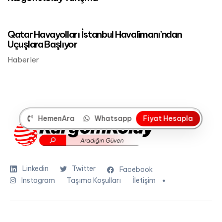
Mart 24, 2023
Dünya'dan ve Türkiye'den Haberler
Qatar Havayolları İstanbul Havalimanı’ndan
Uçuşlara Başlıyor
Haberler
HemenAra
Whatsapp
F
i
y
a
t
H
e
s
a
p
l
a
Linkedin
Twitter
Facebook
Instagram
Taşıma Koşulları
İletişim