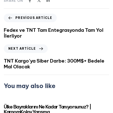
SHARE ON
PREVIOUS ARTICLE
Fedex ve TNT Tam Entegrasyonda Tam Yol
İlerliyor
NEXT ARTICLE
TNT Kargo’ya Siber Darbe: 300M$+ Bedele
Mal Olacak
You may also like
Mart 24, 2023
Dünya'dan ve Türkiye'den Haberler
Ülke Bayraklarını Ne Kadar Tanıyorsunuz? |
KargomKolay Yarışma