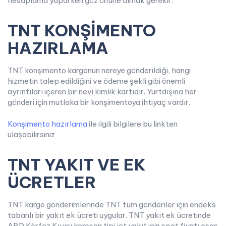
hesaplama yaparken göz önüne almak gerekir.
TNT KONŞİMENTO
HAZIRLAMA
TNT konşimento kargonun nereye gönderildiği, hangi
hizmetin talep edildiğini ve ödeme şekli gibi önemli
ayrıntıları içeren bir nevi kimlik kartıdır. Yurtdışına her
gönderi için mutlaka bir konşimentoya ihtiyaç vardır.
Konşimento hazırlama
ile ilgili bilgilere bu linkten
ulaşabilirsiniz
TNT YAKIT VE EK
ÜCRETLER
TNT kargo gönderimlerinde TNT tüm gönderiler için endeks
tabanlı bir yakıt ek ücreti uygular. TNT yakıt ek ücretinde
ABD Körfez Kıyısı kerosen tipi jet yakıt için spot fiyatı esas