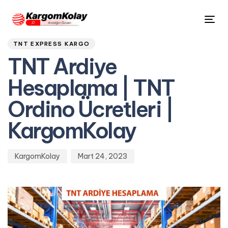
Author
Published
PUBLISHED
Tog
on:
IN:
nav
TNT EXPRESS KARGO
TNT Ardiye
Hesaplama | TNT
Ordino Ücretleri |
KargomKolay
KargomKolay
Mart 24, 2023