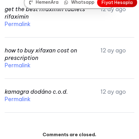
HemenAra
Whatsapp
F
i
y
a
t
H
e
s
a
p
l
a
get the best rifaximin tablets
12 ay ago
rifaximin
Permalink
how to buy xifaxan cost on
12 ay ago
prescription
Permalink
kamagra dodáno c.o.d.
12 ay ago
Permalink
Comments are closed.