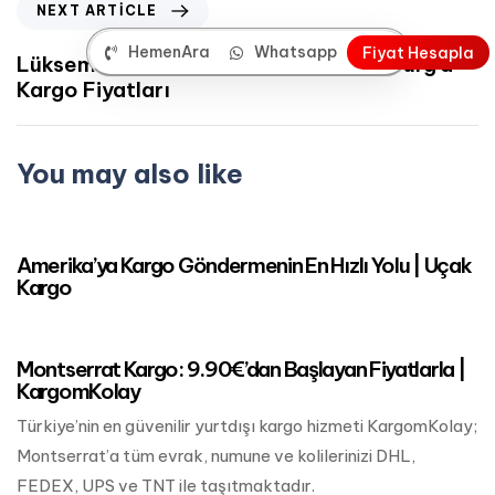
NEXT ARTICLE
HemenAra
Whatsapp
F
i
y
a
t
H
e
s
a
p
l
a
Lüksemburg Kargo Hizmeti | Lüksemburg’a
Kargo Fiyatları
You may also like
Mart 24, 2023
Kuzey Amerika Kargo
Amerika’ya Kargo Göndermenin En Hızlı Yolu | Uçak
Kargo
Mart 24, 2023
Kuzey Amerika Kargo
Montserrat Kargo: 9.90€’dan Başlayan Fiyatlarla |
KargomKolay
Türkiye’nin en güvenilir yurtdışı kargo hizmeti KargomKolay;
Montserrat’a tüm evrak, numune ve kolilerinizi DHL,
FEDEX, UPS ve TNT ile taşıtmaktadır.