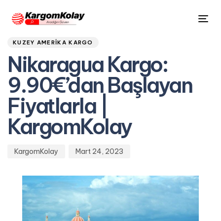
Author
Published
PUBLISHED
Tog
on:
IN:
nav
KUZEY AMERIKA KARGO
Nikaragua Kargo:
9.90€’dan Başlayan
Fiyatlarla |
KargomKolay
KargomKolay
Mart 24, 2023