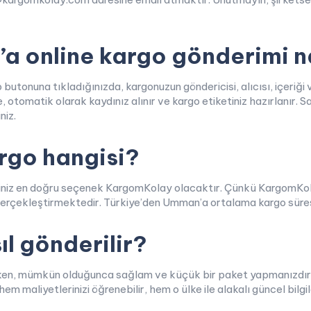
 online kargo gönderimi nas
onuna tıkladığınızda, kargonuzun göndericisi, alıcısı, içeriği ve 
e, otomatik olarak kaydınız alınır ve kargo etiketiniz hazırlanır. 
niz.
argo hangisi?
eğiniz en doğru seçenek KargomKolay olacaktır. Çünkü KargomKol
ı gerçekleştirmektedir. Türkiye’den Umman’a ortalama kargo süres
l gönderilir?
n, mümkün olduğunca sağlam ve küçük bir paket yapmanızdır. Ko
m maliyetlerinizi öğrenebilir, hem o ülke ile alakalı güncel bilgi