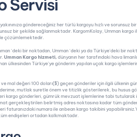
 Servisi
r yakınınıza göndereceğiniz her türlü kargoyu hızlı ve sorunsuz b
unsuz bir şekilde sağlanmaktadır. KargomKolay, Umman kargo ile b
ilde çözümlemektedir.
man ‘deki bir noktadan, Umman ‘deki ya da Türkiye’deki bir nokt
r.
Umman Kargo hizmeti,
dünyanın her tarafındaki hava limanla
n ülkesinden Türkiye’ye gönderim yapılan uçak kargo işlemleri
n ve mal değeri 100 doları($) geçen gönderiler için ilgili ülkenin
rime, mutlak suretle önem ve titizlik gösterilerek, bu husus gö
ri kargo gönderleri, gümrük mevzuat işlemlerine tabi tutularak 
imat gerçekleştirilen belirtmiş adres noktasına kadar tüm gönderi 
 faturanızdaki numara ile anbean kargo takibini yapabilirsiniz.Y
 tüm endişeleri ortadan kalkmaktadır.
rgo