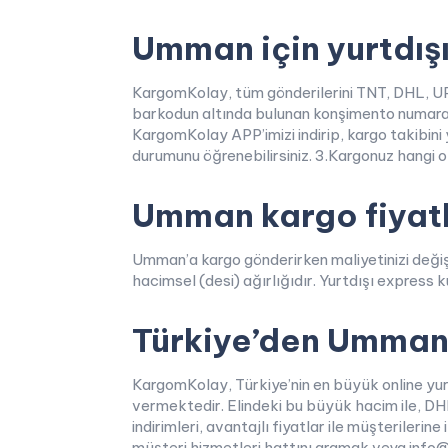
Umman için yurtdışı 
KargomKolay, tüm gönderilerini TNT, DHL, UP
barkodun altında bulunan konşimento numarasıyl
KargomKolay APP’imizi indirip, kargo takibini
durumunu öğrenebilirsiniz. 3.Kargonuz hangi op
Umman kargo fiyatla
Umman’a kargo gönderirken maliyetinizi değiştir
hacimsel (desi) ağırlığıdır. Yurtdışı express k
Türkiye’den Umman’a
KargomKolay, Türkiye’nin en büyük online yur
vermektedir. Elindeki bu büyük hacim ile, DH
indirimleri, avantajlı fiyatlar ile müşteriler
müşteri hizmetleri hattını aramak veya info