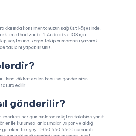
vraklarında konşimentonuzun sağ üst köşesinde,
rklı method vardır. 1. Android ve IOS için
Takip sayfasına, kargo takip numaranızı yazarak
e takibini yapabilirsiniz.
lerdir?
. İkinci dikkat edilen konu ise gönderinizin
atura edilir.
ıl gönderilir?
ı merkezi her gün binlerce müşteri talebine yanıt
rler ile kurumsal anlaşmalar yapar ve aldığı
manız gereken tek şey, 0850 550 5500 numaralı
iz veya düzenli gönderi yapıyorsanız, özel