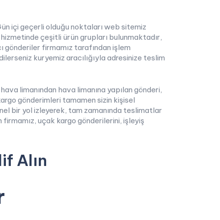
.Gün içi geçerli olduğu noktaları web sitemiz
o hizmetinde çeşitli ürün grupları bulunmaktadır,
ı gönderiler firmamız tarafından işlem
erseniz kuryemiz aracılığıyla adresinize teslim
; hava limanından hava limanına yapılan gönderi,
argo gönderimleri tamamen sizin kişisel
l bir yol izleyerek, tam zamanında teslimatlar
 firmamız, uçak kargo gönderilerini, işleyiş
if Alın
r