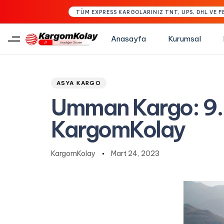
TÜM EXPRESS KARGOLARINIZ TNT, UPS, DHL VE F
Anasayfa
Kurumsal
Author
Published
PUBLISHED
Type and hit enter
on:
IN:
ASYA KARGO
Umman Kargo: 9.9
KargomKolay
KargomKolay
Mart 24, 2023