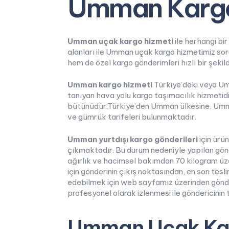
Umman Kargo
Umman uçak kargo hizmeti
ile herhangi bi
alanları ile Umman uçak kargo hizmetimiz sor
hem de özel kargo gönderimleri hızlı bir şek
Umman kargo hizmeti
Türkiye’deki veya Um
tanıyan hava yolu kargo taşımacılık hizmetidi
bütünüdür.Türkiye’den Umman ülkesine, Umma
ve gümrük tarifeleri bulunmaktadır.
Umman yurtdışı kargo gönderileri
için ürü
çıkmaktadır. Bu durum nedeniyle yapılan gönde
ağırlık ve hacimsel bakımdan 70 kilogram üze
için gönderinin çıkış noktasından, en son tesl
edebilmek için web sayfamız üzerinden gönderi
profesyonel olarak izlenmesi ile göndericinin
Umman Uçak Ka