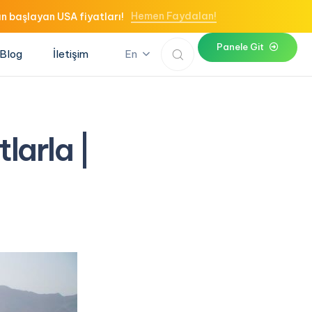
Hemen Faydalan!
n başlayan USA fiyatları!
P
a
n
e
l
e
G
i
t
Blog
İletişim
En
larla |