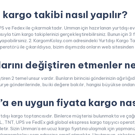
kargo takibi nasıl yapılır?
S ve Fedex ile çıkarmaktadır. Umman için hazırlanan yurtdışı e
a tüm kargo takiplerinizi gerçekleştirebilirsiniz. Bunun için 3 fa
 yapabilirsiniz. 2. KargomKolay.com adresindeki Yurtdışı Kargo 
eratörü ile çıkarıldıysa, bizim dışımızda onların web sitesinden d
rını değiştiren etmenler ne
en 2 temel unsur vardır. Bunların birincisi gönderinizin ağırlığıdır
urye gönderilerinde, bu iki değere bakılır, hangisi büyükse ondan f
 en uygun fiyata kargo nas
tdışı kargo toptancısıdır. Binlerce müşterisi bulunmakta ve çağr
L, TNT, UPS ve FedEx gidi global ekspress kargo taşıyıcı operatö
ine iletir. Sizin Umman’a en ucuz kargo fiyatına ulaşmak için yap
@kargomkolay.com adresine email atmaktır. Unutmayın, şirketsen