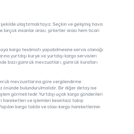
ir şekilde ulaştırmaktayız. Seçkin ve gelişmiş hava
irçok insanlar arası, şirketler arası hem ticari
aya kargo teslimatı yapabilmesine servis olanağı
rına yurtdışı kurye ve yurtdışı kargo servisleri
nde bazı gümrük mevzuatları, gümrük kuralları
 gümrük mevzuatlarına göre vergilendirme
z önünde bulundurulmalıdır. Bir diğer detay ise
işlem görmektedir.Yurtdışı uçak kargo gönderileri
hareketleri ve işlemleri kesintisiz takip
apılan kargo takibi ve olası kargo hareketlerinin