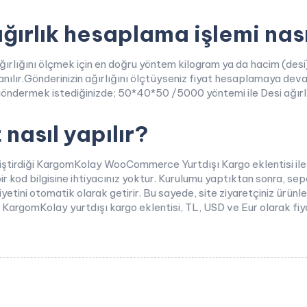
ırlık hesaplama işlemi nasıl
ğırlığını ölçmek için en doğru yöntem kilogram ya da hacim (des
ır.Gönderinizin ağırlığını ölçtüyseniz fiyat hesaplamaya deva
öndermek istediğinizde; 50*40*50 /5000 yöntemi ile Desi ağırlığı
nasıl yapılır?
liştirdiği KargomKolay WooCommerce Yurtdışı Kargo eklentisi ile
ir kod bilgisine ihtiyacınız yoktur. Kurulumu yaptıktan sonra, se
iyetini otomatik olarak getirir. Bu sayede, site ziyaretçiniz ürünle
. KargomKolay yurtdışı kargo eklentisi, TL, USD ve Eur olarak fiyatl