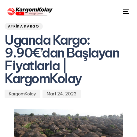
Author
Published
PUBLISHED
Tog
on:
IN:
nav
AFRIKA KARGO
Uganda Kargo:
9.90€’dan Başlayan
Fiyatlarla |
KargomKolay
KargomKolay
Mart 24, 2023