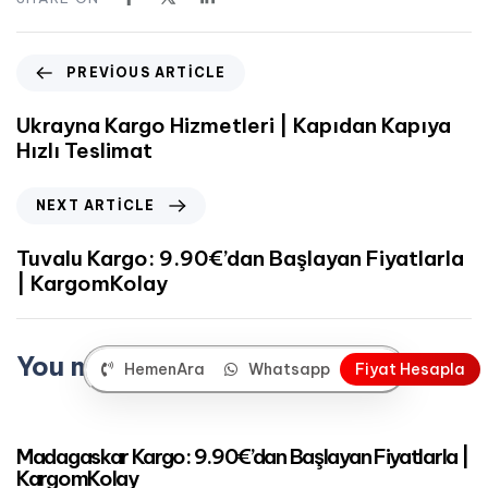
PREVIOUS ARTICLE
Ukrayna Kargo Hizmetleri | Kapıdan Kapıya
Hızlı Teslimat
NEXT ARTICLE
Tuvalu Kargo: 9.90€’dan Başlayan Fiyatlarla
| KargomKolay
You may also like
HemenAra
Whatsapp
F
i
y
a
t
H
e
s
a
p
l
a
Mart 24, 2023
Afrika Kargo
Madagaskar Kargo: 9.90€’dan Başlayan Fiyatlarla |
KargomKolay