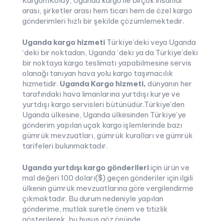
KargomKolay, Uganda kargo ile birçok insanlar
arası, şirketler arası hem ticari hem de özel kargo
gönderimleri hızlı bir şekilde çözümlemektedir.
Uganda kargo hizmeti
Türkiye’deki veya Uganda
‘deki bir noktadan, Uganda ‘deki ya da Türkiye’deki
bir noktaya kargo teslimatı yapabilmesine servis
olanağı tanıyan hava yolu kargo taşımacılık
hizmetidir.
Uganda Kargo hizmeti,
dünyanın her
tarafındaki hava limanlarına yurtdışı kurye ve
yurtdışı kargo servisleri bütünüdür.Türkiye’den
Uganda ülkesine, Uganda ülkesinden Türkiye’ye
gönderim yapılan uçak kargo işlemlerinde bazı
gümrük mevzuatları, gümrük kuralları ve gümrük
tarifeleri bulunmaktadır.
Uganda yurtdışı kargo gönderileri
için ürün ve
mal değeri 100 doları($) geçen gönderiler için ilgili
ülkenin gümrük mevzuatlarına göre vergilendirme
çıkmaktadır. Bu durum nedeniyle yapılan
gönderime, mutlak suretle önem ve titizlik
gösterilerek, bu husus göz önünde