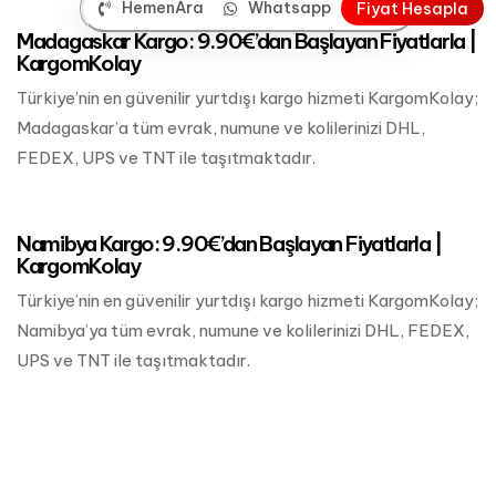
HemenAra
Whatsapp
F
i
y
a
t
H
e
s
a
p
l
a
Madagaskar Kargo: 9.90€’dan Başlayan Fiyatlarla |
KargomKolay
Türkiye’nin en güvenilir yurtdışı kargo hizmeti KargomKolay;
Madagaskar’a tüm evrak, numune ve kolilerinizi DHL,
FEDEX, UPS ve TNT ile taşıtmaktadır.
Mart 24, 2023
Afrika Kargo
Namibya Kargo: 9.90€’dan Başlayan Fiyatlarla |
KargomKolay
Türkiye’nin en güvenilir yurtdışı kargo hizmeti KargomKolay;
Namibya’ya tüm evrak, numune ve kolilerinizi DHL, FEDEX,
UPS ve TNT ile taşıtmaktadır.