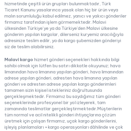
hizmetinde çeşitli ürün grupları bulunmaktadır, Türk
Ticaret Kanunu yasalarınca yasak olan hiç bir ürün veya
malın sorumluluğu kabul edilmez, yanıcı ve yakıcı gönderiler
firmamız tarafından işlem görmemektedir. Malavi
ülkesinden Türkiye’ye ya da Türkiye’den Malavi ülkesine
gönderim yapılan kargolar, dilerseniz kuryemiz aracılığıyla
adresinize teslim edilir, ya da kargo şubemizden gönderiyi
siz de teslim alabilirsiniz.
Malavi kargo
hizmet gönderi seçenekleri hakkında bilgi
sahibi olmak için lütfen bu satırı dikkatle okuyunuz; hava
limanından hava limanına yapılan gönderi, hava limanından
adrese yapılan gönderi, adresten hava limanına yapılan
gönderi ve adresten adrese yapılan kargo gönderimleri
tamamen sizin kişisel istekleriniz doğrultusunda
gerçekleşmektedir. Firmamız bu saydığımız tüm gönderi
seçeneklerinde profesyonel bir yol izleyerek, tam
zamanında teslimatlar gerçekleştirmektedir.Müşterilerin
tüm normal ve acil nitelikli gönderi ihtiyaçlarına çözüm
üretmek için çalışan firmamız, uçak kargo gönderilerini,
işleyiş planlamaları +kargo operasyonları dâhilinde ve çok