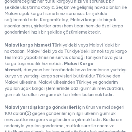
göndereceğiniz her türlü kargoyu hızlı ve sorunsuz bir
şekilde ulaştırmaktayız. Seçkin ve gelişmiş hava alanları ile
Malavi uçak kargo hizmetimiz sorunsuz bir şekilde
sağlanmaktadır. KargomKolay, Malavi kargo ile birçok
insanlar arası, şirketler arası hem ticari hem de özel kargo
gönderimleri hızlı bir şekilde çözümlemektedir.
Malavi kargo hizmeti
Türkiye’deki veya Malavi ‘deki bir
noktadan, Malavi ‘deki ya da Türkiye’deki bir noktaya kargo
teslimatı yapabilmesine servis olanağı tanıyan hava yolu
kargo taşımacılık hizmetidir.
Malavi Kargo
hizmeti,
dünyanın her tarafındaki hava limanlarına yurtdışı
kurye ve yurtdışı kargo servisleri bütünüdür.Türkiye’den
Malavi ülkesine, Malavi ülkesinden Türkiye’ye gönderim
yapılan uçak kargo işlemlerinde bazı gümrük mevzuatları,
gümrük kuralları ve gümrük tarifeleri bulunmaktadır.
Malavi yurtdışı kargo gönderileri
için ürün ve mal değeri
100 doları($) geçen gönderiler için ilgili ülkenin gümrük
mevzuatlarına göre vergilendirme çıkmaktadır. Bu durum
nedeniyle yapılan gönderime, mutlak suretle önem ve
titizlik gösterilerek, bu husus göz önünde bulundurulmalıdır.