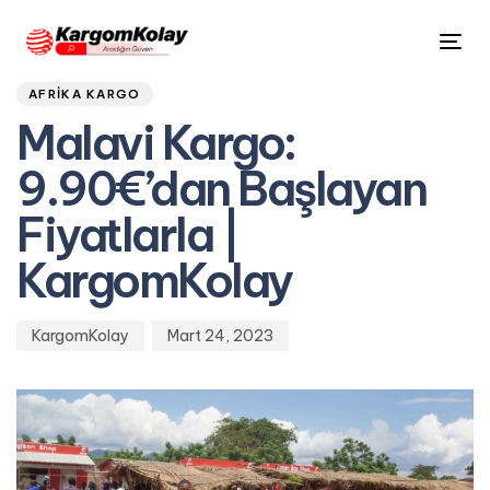
Author
Published
PUBLISHED
Tog
on:
IN:
nav
AFRIKA KARGO
Malavi Kargo:
9.90€’dan Başlayan
Fiyatlarla |
KargomKolay
KargomKolay
Mart 24, 2023