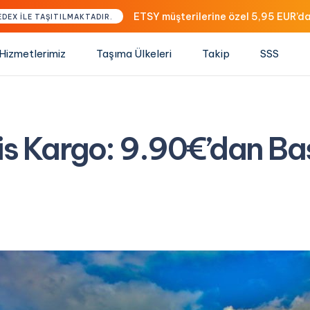
ETSY müşterilerine özel 5,95 EUR’da
EDEX İLE TAŞITILMAKTADIR.
Hizmetlerimiz
Taşıma Ülkeleri
Takip
SSS
vis Kargo: 9.90€’dan Baş