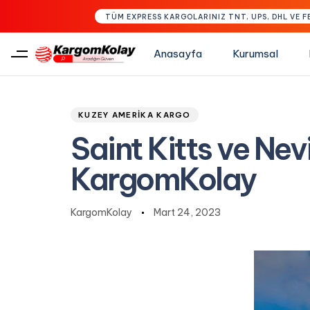
TÜM EXPRESS KARGOLARINIZ TNT, UPS, DHL VE F
Anasayfa
Kurumsal
Author
Published
PUBLISHED
Type and hit enter
on:
IN:
KUZEY AMERIKA KARGO
Saint Kitts ve Ne
KargomKolay
KargomKolay
Mart 24, 2023