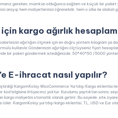
apmanız gereken, mümkün olduğunca sağlam ve küçük bir paket yapm
arayıp hem maliyetlerinizi öğrenebilir, hem o ülke ile alakalı gü
 için kargo ağırlık hesaplama
 paketinizin ağırlığını ölçmek için en doğru yöntem kilogram ya 
 kullanılır.Gönderinizin ağırlığını ölçtüyseniz fiyat hesaplam
de bir paket göndermek istediğinizde; 50*40*50 /5000 yöntemi i
’e E-ihracat nasıl yapılır?
liştirdiği KargomKolay WooCommerce Yurtdışı Kargo eklentisi ile
ir kod bilgisine ihtiyacınız yoktur. Kurulumu yaptıktan sonra, se
 olan kargo maliyetini otomatik olarak getirir. Bu sayede, site ziyar
ze öder. KargomKolay yurtdışı kargo eklentisi, TL, USD ve Eur olarak