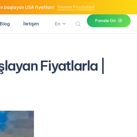
Hemen Faydalan!
n başlayan USA fiyatları!
P
a
n
e
l
e
G
i
t
Blog
İletişim
En
layan Fiyatlarla |