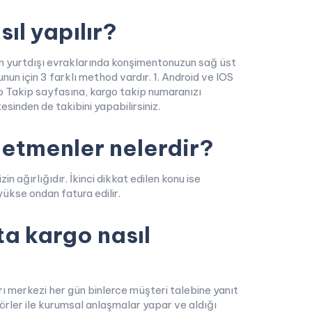
sıl yapılır?
an yurtdışı evraklarında konşimentonuzun sağ üst
un için 3 farklı method vardır. 1. Android ve IOS
go Takip sayfasına, kargo takip numaranızı
sinden de takibini yapabilirsiniz.
n etmenler nelerdir?
in ağırlığıdır. İkinci dikkat edilen konu ise
yükse ondan fatura edilir.
ta kargo nasıl
ı merkezi her gün binlerce müşteri talebine yanıt
rler ile kurumsal anlaşmalar yapar ve aldığı