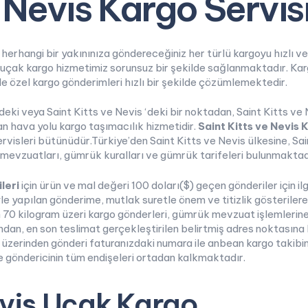
e Nevis Kargo Servis
e herhangi bir yakınınıza göndereceğiniz her türlü kargoyu hızlı v
is uçak kargo hizmetimiz sorunsuz bir şekilde sağlanmaktadır. Kar
 de özel kargo gönderimleri hızlı bir şekilde çözümlemektedir.
deki veya Saint Kitts ve Nevis ‘deki bir noktadan, Saint Kitts ve 
an hava yolu kargo taşımacılık hizmetidir.
Saint Kitts ve Nevis 
servisleri bütünüdür.Türkiye’den Saint Kitts ve Nevis ülkesine, S
mevzuatları, gümrük kuralları ve gümrük tarifeleri bulunmaktad
ileri
için ürün ve mal değeri 100 doları($) geçen gönderiler için i
e yapılan gönderime, mutlak suretle önem ve titizlik gösterilere
 70 kilogram üzeri kargo gönderleri, gümrük mevzuat işlemlerine
ından, en son teslimat gerçekleştirilen belirtmiş adres noktasına
üzerinden gönderi faturanızdaki numara ile anbean kargo takibini 
le göndericinin tüm endişeleri ortadan kalkmaktadır.
evis Uçak Kargo