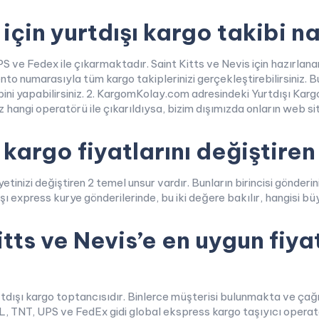
için yurtdışı kargo takibi na
 ve Fedex ile çıkarmaktadır. Saint Kitts ve Nevis için hazırlan
 numarasıyla tüm kargo takiplerinizi gerçekleştirebilirsiniz. Bun
ibini yapabilirsiniz. 2. KargomKolay.com adresindeki Yurtdışı Kar
hangi operatörü ile çıkarıldıysa, bizim dışımızda onların web site
 kargo fiyatlarını değiştire
inizi değiştiren 2 temel unsur vardır. Bunların birincisi gönderiniz
ışı express kurye gönderilerinde, bu iki değere bakılır, hangisi bü
itts ve Nevis’e en uygun fiya
tdışı kargo toptancısıdır. Binlerce müşterisi bulunmakta ve çağr
L, TNT, UPS ve FedEx gidi global ekspress kargo taşıyıcı operatö