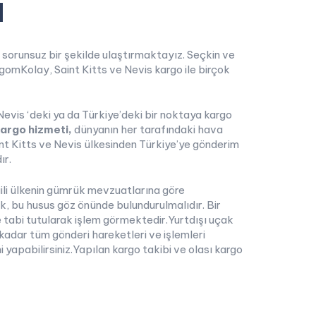
i
e sorunsuz bir şekilde ulaştırmaktayız. Seçkin ve
gomKolay, Saint Kitts ve Nevis kargo ile birçok
Nevis ‘deki ya da Türkiye’deki bir noktaya kargo
Kargo hizmeti,
dünyanın her tarafındaki hava
aint Kitts ve Nevis ülkesinden Türkiye’ye gönderim
ır.
lgili ülkenin gümrük mevzuatlarına göre
k, bu husus göz önünde bulundurulmalıdır. Bir
 tabi tutularak işlem görmektedir.Yurtdışı uçak
 kadar tüm gönderi hareketleri ve işlemleri
yapabilirsiniz.Yapılan kargo takibi ve olası kargo