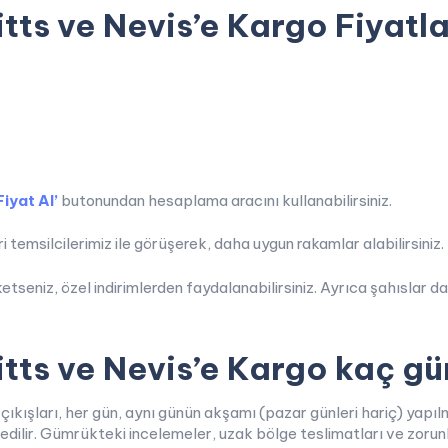
itts ve Nevis’e Kargo Fiyatl
Fiyat Al’
butonundan hesaplama aracını kullanabilirsiniz.
 temsilcilerimiz ile görüşerek, daha uygun rakamlar alabilirsiniz.
etseniz, özel indirimlerden faydalanabilirsiniz. Ayrıca şahıslar d
itts ve Nevis’e Kargo kaç g
çıkışları, her gün, aynı günün akşamı (pazar günleri hariç) yap
edilir. Gümrükteki incelemeler, uzak bölge teslimatları ve zorunl