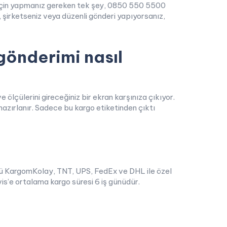
şmak için yapmanız gereken tek şey, 0850 550 5500
şirketseniz veya düzenli gönderi yapıyorsanız,
 gönderimi nasıl
ölçülerini gireceğiniz bir ekran karşınıza çıkıyor.
z hazırlanır. Sadece bu kargo etiketinden çıktı
nkü KargomKolay, TNT, UPS, FedEx ve DHL ile özel
vis’e ortalama kargo süresi 6 iş günüdür.