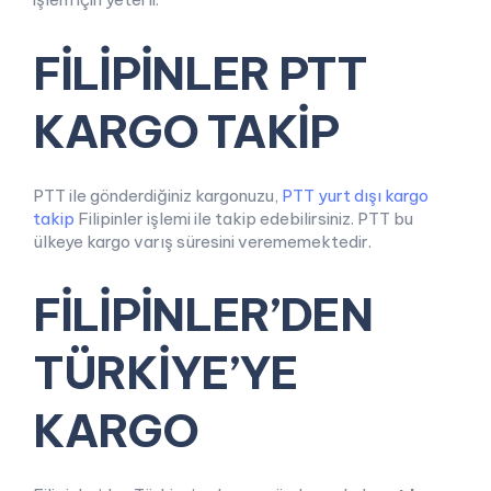
FİLİPİNLER PTT
KARGO TAKİP
PTT ile gönderdiğiniz kargonuzu,
PTT yurt dışı kargo
takip
Filipinler işlemi ile takip edebilirsiniz. PTT bu
ülkeye kargo varış süresini verememektedir.
FİLİPİNLER’DEN
TÜRKİYE’YE
KARGO