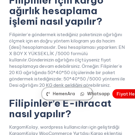
ağırlık hesaplama
işlemi nasıl yapılır?
Filipinler’e göndermek istediğiniz paketinizin ağırlığını
ölçmek için en doğru yöntem kilogram ya da hacim
(desi) hesaplamasıdır. Desi hesaplaması yaparken: EN
X BOY X YÜKSEKLİK /5000 formülü
kullanılır.Gönderinizin ağırlığını ölçtüyseniz fiyat
hesaplamaya devam edebilirsiniz. Örneğin: Filipinler’e
20 KG ağırlığında 50*40*50 ölçülerinde bir paket
göndermek istediğinizde; 50*40*50 /5000 yöntemi ile
Desi ağırlığını 20 KG denk geldiğini görebilirsiniz.
HemenAra
Whatsapp
F
i
y
a
t
H
e
Filipinler’e E-ihracat
nasıl yapılır?
KargomKolay, wordpress kullanıcıları için geliştirdiği
KargomKolay WooCommerce Yurtdışı Kargo eklentisi