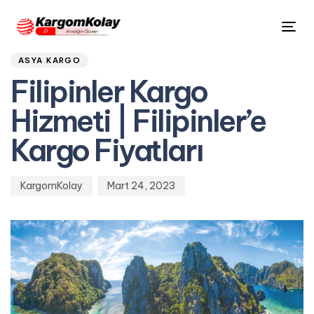
Author
Published
PUBLISHED
Tog
on:
IN:
nav
ASYA KARGO
Filipinler Kargo
Hizmeti | Filipinler’e
Kargo Fiyatları
KargomKolay
Mart 24, 2023