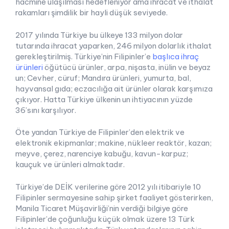
hacmine ulaşılması hedefleniyor ama ihracat ve ithalat
rakamları şimdilik bir hayli düşük seviyede.
2017 yılında Türkiye bu ülkeye 133 milyon dolar
tutarında ihracat yaparken, 246 milyon dolarlık ithalat
gerekleştirilmiş. Türkiye’nin Filipinler’e
başlıca ihraç
ürünleri
öğütücü ürünler, arpa, nişasta, inülin ve beyaz
un; Cevher, cüruf; Mandıra ürünleri, yumurta, bal,
hayvansal gıda; eczacılığa ait ürünler olarak karşımıza
çıkıyor. Hatta Türkiye ülkenin un ihtiyacının yüzde
36’sını karşılıyor.
Öte yandan Türkiye de Filipinler’den elektrik ve
elektronik ekipmanlar; makine, nükleer reaktör, kazan;
meyve, çerez, narenciye kabuğu, kavun-karpuz;
kauçuk ve ürünleri almaktadır.
Türkiye’de DEİK verilerine göre 2012 yılı itibariyle 10
Filipinler sermayesine sahip şirket faaliyet gösterirken,
Manila Ticaret Müşavirliği’nin verdiği bilgiye göre
Filipinler’de çoğunluğu küçük olmak üzere 13 Türk