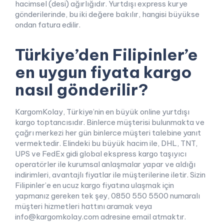
hacimsel (desi) ağırlığıdır. Yurtdışı express kurye
gönderilerinde, bu iki değere bakılır, hangisi büyükse
ondan fatura edilir.
Türkiye’den Filipinler’e
en uygun fiyata kargo
nasıl gönderilir?
KargomKolay, Türkiye’nin en büyük online yurtdışı
kargo toptancısıdır. Binlerce müşterisi bulunmakta ve
çağrı merkezi her gün binlerce müşteri talebine yanıt
vermektedir. Elindeki bu büyük hacim ile, DHL, TNT,
UPS ve FedEx gidi global ekspress kargo taşıyıcı
operatörler ile kurumsal anlaşmalar yapar ve aldığı
indirimleri, avantajlı fiyatlar ile müşterilerine iletir. Sizin
Filipinler’e en ucuz kargo fiyatına ulaşmak için
yapmanız gereken tek şey, 0850 550 5500 numaralı
müşteri hizmetleri hattını aramak veya
info@kargomkolay.com adresine email atmaktır.