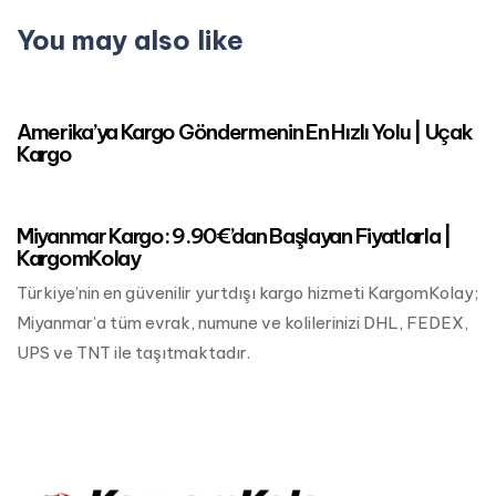
You may also like
Mart 24, 2023
Kuzey Amerika Kargo
Amerika’ya Kargo Göndermenin En Hızlı Yolu | Uçak
Kargo
Mart 24, 2023
Asya Kargo
Miyanmar Kargo: 9.90€’dan Başlayan Fiyatlarla |
KargomKolay
Türkiye’nin en güvenilir yurtdışı kargo hizmeti KargomKolay;
Miyanmar’a tüm evrak, numune ve kolilerinizi DHL, FEDEX,
UPS ve TNT ile taşıtmaktadır.