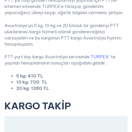
PTT yurtdışı gönderi hesaplamayı yapmak için PTT’nin
internet sitesinde TURPEX’e tıklayıp, gönderimi
yapacağınız ülkeyi seçip, ağırlık bilgisini vermeniz yetiyor.
Avustralya’ya 5 kg, 10 kg ve 20 kiloluk bir gönderiyi PTT
uluslararası kargo hizmeti alarak göndereceğinizi
varsayalım ve bu kargonun PTT kargo Avustralya fiyatını
hesaplayalım.
PTT yurt dışı kargo Avustralya servisinde
TURPEX
‘te
yapılan hesaplamanın sonuçları aşağıdaki gibidir;
5 kg: 410 TL
10 kg: 700 TL
20 kg: 1280 TL
KARGO TAKİP