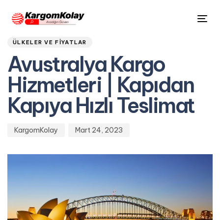
Author
Published
PUBLISHED
Tog
on:
IN:
nav
ÜLKELER VE FIYATLAR
Avustralya Kargo
Hizmetleri | Kapıdan
Kapıya Hızlı Teslimat
KargomKolay
Mart 24, 2023