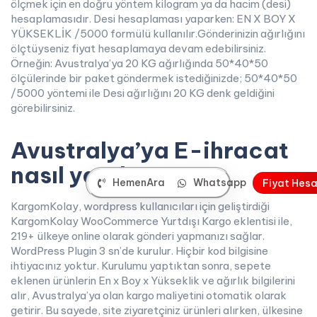
ölçmek için en doğru yöntem kilogram ya da hacim (desi)
hesaplamasıdır. Desi hesaplaması yaparken: EN X BOY X
YÜKSEKLİK /5000 formülü kullanılır.Gönderinizin ağırlığını
ölçtüyseniz fiyat hesaplamaya devam edebilirsiniz.
Örneğin: Avustralya’ya 20 KG ağırlığında 50*40*50
ölçülerinde bir paket göndermek istediğinizde; 50*40*50
/5000 yöntemi ile Desi ağırlığını 20 KG denk geldiğini
görebilirsiniz.
Avustralya’ya E-ihracat
nasıl yapılır?
HemenAra
Whatsapp
F
i
y
a
t
H
e
s
KargomKolay, wordpress kullanıcıları için geliştirdiği
KargomKolay WooCommerce Yurtdışı Kargo eklentisi ile,
219+ ülkeye online olarak gönderi yapmanızı sağlar.
WordPress Plugin 3 sn’de kurulur. Hiçbir kod bilgisine
ihtiyacınız yoktur. Kurulumu yaptıktan sonra, sepete
eklenen ürünlerin En x Boy x Yükseklik ve ağırlık bilgilerini
alır, Avustralya’ya olan kargo maliyetini otomatik olarak
getirir. Bu sayede, site ziyaretçiniz ürünleri alırken, ülkesine