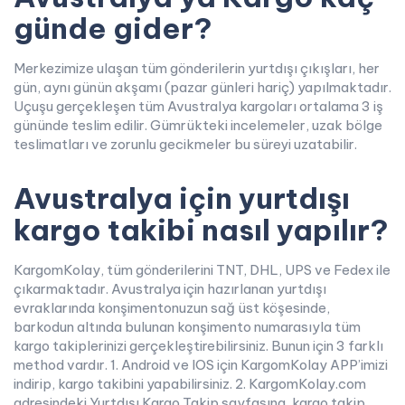
günde gider?
Merkezimize ulaşan tüm gönderilerin yurtdışı çıkışları, her
gün, aynı günün akşamı (pazar günleri hariç) yapılmaktadır.
Uçuşu gerçekleşen tüm Avustralya kargoları ortalama 3 iş
gününde teslim edilir. Gümrükteki incelemeler, uzak bölge
teslimatları ve zorunlu gecikmeler bu süreyi uzatabilir.
Avustralya için yurtdışı
kargo takibi nasıl yapılır?
KargomKolay, tüm gönderilerini TNT, DHL, UPS ve Fedex ile
çıkarmaktadır. Avustralya için hazırlanan yurtdışı
evraklarında konşimentonuzun sağ üst köşesinde,
barkodun altında bulunan konşimento numarasıyla tüm
kargo takiplerinizi gerçekleştirebilirsiniz. Bunun için 3 farklı
method vardır. 1. Android ve IOS için KargomKolay APP’imizi
indirip, kargo takibini yapabilirsiniz. 2. KargomKolay.com
adresindeki Yurtdışı Kargo Takip sayfasına, kargo takip