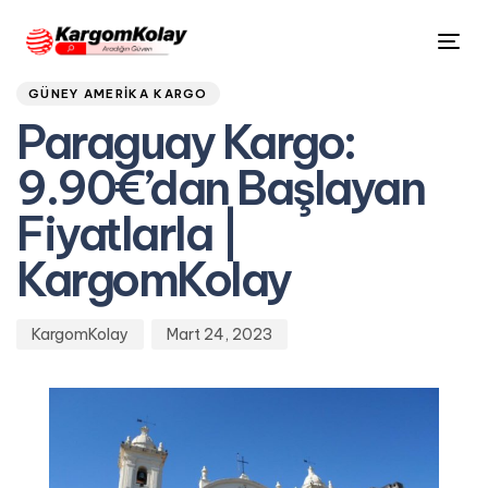
Author
Published
PUBLISHED
Tog
on:
IN:
nav
GÜNEY AMERIKA KARGO
Paraguay Kargo:
9.90€’dan Başlayan
Fiyatlarla |
KargomKolay
KargomKolay
Mart 24, 2023