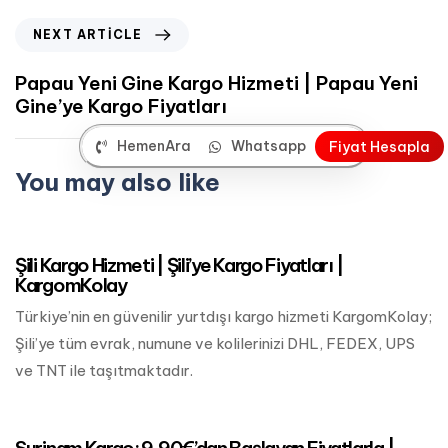
NEXT ARTICLE
Papau Yeni Gine Kargo Hizmeti | Papau Yeni
Gine’ye Kargo Fiyatları
HemenAra
Whatsapp
F
i
y
a
t
H
e
s
a
p
l
a
You may also like
Mart 24, 2023
Güney Amerika Kargo
Şili Kargo Hizmeti | Şili’ye Kargo Fiyatları |
KargomKolay
Türkiye’nin en güvenilir yurtdışı kargo hizmeti KargomKolay;
Şili’ye tüm evrak, numune ve kolilerinizi DHL, FEDEX, UPS
ve TNT ile taşıtmaktadır.
Mart 24, 2023
Güney Amerika Kargo