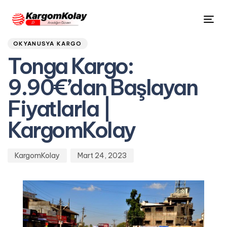
Author
Published
PUBLISHED
Tog
on:
IN:
nav
OKYANUSYA KARGO
Tonga Kargo:
9.90€’dan Başlayan
Fiyatlarla |
KargomKolay
KargomKolay
Mart 24, 2023