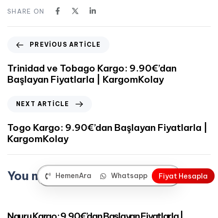
SHARE ON
PREVIOUS ARTICLE
Trinidad ve Tobago Kargo: 9.90€’dan
Başlayan Fiyatlarla | KargomKolay
NEXT ARTICLE
Togo Kargo: 9.90€’dan Başlayan Fiyatlarla |
KargomKolay
You may also like
HemenAra
Whatsapp
F
i
y
a
t
H
e
s
a
p
l
a
Mart 24, 2023
Okyanusya Kargo
Nauru Kargo: 9.90€’dan Başlayan Fiyatlarla |