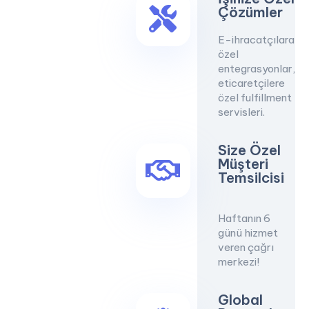
Çözümler
E-ihracatçılara
özel
entegrasyonlar,
eticaretçilere
özel fulfillment
servisleri.
Size Özel
Müşteri
Temsilcisi
Haftanın 6
günü hizmet
veren çağrı
merkezi!
Global