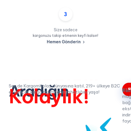
Size sadece
kargonuzu takip etmenin keyfi kalsın!
Hemen Gönderin
Aradığın
Kolaylık!
Sen de KargomKolay dünyasına katıl, 219+ ülkeye B2C
F
M
ETS
Pan
e-ihracat kargo taşıtmanın rahatlığını yaşa!
mağ
bağ
eks
indi
fayd