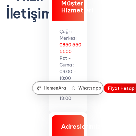
Müşteri
İletişim
Hizmetleri
Çağrı
Merkezi:
0850 550
5500
Pzt -
Cuma :
09:00 -
18:00
Cumartesi
HemenAra
Whatsapp
F
i
y
a
t
H
e
s
a
p
l
: 09:00 -
13:00
Adreslerimiz