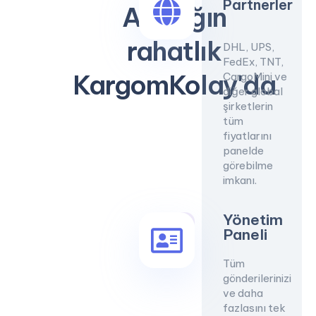
Partnerler
Aradığın
rahatlık
DHL, UPS,
FedEx, TNT,
KargomKolay'da
CargoMini ve
diğer global
şirketlerin
tüm
fiyatlarını
panelde
görebilme
imkanı.
Yönetim
PRO
Paneli
Tüm
gönderilerinizi
ve daha
fazlasını tek